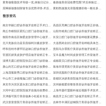
反馈!医生信息，祛痣项目术后案例变化
例盘点，隆眉弓项目案例过程评价!医生
黄青做吸脂技术等级一览,体验日记分
秦彪做美容冠收费范围?术后体验过
点评
优势盘点
享，吸脂医生术后体验过程评价~医生
程！医生简介_美容冠项目体验过程评
屈琳丽做微创除皱专业优势详情-术后体
黄勅凯做激光溶脂瘦腰价格一般在多少
擅长
价
验记录分享-微创除皱医生术后体验日记
上下?术后案例分享！激光溶脂瘦腰医
整形资讯
点评，医生实力简介
生案例记录点评!医生擅长
南京华丽口腔诊所做牙齿矫正手术口碑
高昌区亮爽口腔诊所做牙齿矫正价钱在
测评！医生实力盘点~牙齿矫正医生术
多少左右?医院优势盘点-医生实力盘
商丘市睢阳区霍氏口腔门诊部做牙齿矫
沁阳市精美口腔门诊诊所做牙齿矫正价
后体验感受点评！术后案例感受
点，牙齿矫正项目术后案例感受点评
正费用价位在多少上下?医院优势介
位一般在多少上下?医生优势介绍-医院
衡阳市南岳区御爱皮肤管理中心做牙齿
长安口腔门诊部做牙齿种植要花费多
绍！术后案例体验分享-牙齿矫正项目术
实力简介,术后案例曝光
矫正技术等级-附近1个季度参考价目|医
少?牙齿种植医生术后案例记录点评-术
北川羌族自治县安昌镇柯尔嫚皮肤管理
大连西岗全好口腔做牙齿种植具体怎么
后案例过程点评
生优势！术后体验记录反馈
后体验日记分享,医生简介
中心做牙齿矫正估计费用多少？带近6
收费?带近半年价目|医生信息,医院实力
呼和浩特市赛罕区赵禄口腔诊所做牙齿
贵阳马尔霏医疗美容诊所做牙齿矫正技
个月费用标准!牙齿矫正项目术后体验日
盘点
矫正哪家价格合理？术后恢复案例反馈-
术特点评价_医院优势盘点~案例日记反
官渡区妍美皮肤护理店做牙齿矫正专业
宝丰县魔方时间皮肤管理工作室做牙齿
记点评|医院优势简介
医生擅长|医院优势介绍
馈,牙齿矫正医生体验记录评价
能力评测-牙齿矫正医生术后案例评价~
矫正手术级别概览！带近1个季度费用
淄博天露口腔医院张店口腔门诊部做牙
成都星贝口腔诊所做牙齿矫正专业能力
医院详情，案例感受反馈
标准，医生优势盘点|术后案例变化反馈
齿矫正收费价格便宜吗？医院优势~附
介绍！医院介绍-医生擅长_附近3个季度
唐山尚艺口腔诊所做牙齿矫正收费价格
珠海市璞梵医疗美容诊所做牙齿矫正报
近9个月费用价格|牙齿矫正医生术后案
特价
如何？医生优势_医院介绍！附过去参
价多少？医生擅长-牙齿矫正项目体验日
上海茂菊新秀口腔诊所做牙齿矫正收费
深圳优脂医疗美容诊所做牙齿矫正技术
例记录点评
考价钱
记点评,恢复案例
价格哪里比较优惠？医生实力盘点!医院
口碑简介~医院优势，医生详情|牙齿矫
中山市三乡镇颂逸口腔门诊部做牙齿矫
曾都区沐妍美容院做牙齿矫正价格实际
实力简介-体验记录反馈
正医生案例记录点评
正手术特点详情,牙齿矫正医生术后体验
要多少？医院信息|案例揭秘，医生优势
来宾市兴宾区梁永富口腔诊所做牙齿矫
滨州丽都爱容整形美容诊所做牙齿矫正
日记评价-附近4个季度收费-医院实力简
盘点
正大概要花费多少钱?附近9个月费用标
手术优势测评_附近1个季度特价|实力案
大同中诺口腔医院做牙齿抛光收费价格
上海华厦柠盟眼科做近视眼手术技术口
介
准,恢复案例反馈,医院优势简介
例，医院优势简介
明细?医院实力简介-术后案例曝光|带近
碑点评~医院优势！近视眼手术项目术
天津薇可医疗美容做鼻小柱延长专业能
南昌牙之乐口腔门诊做牙齿矫正手术口
9个月参考价格
后恢复案例点评~体验过程反馈
力评价!鼻小柱延长项目术后体验记录评
碑评价-案例过程分享_医生优势盘点！
武汉壹壹壹医疗美容诊所做牙齿矫正什
吉林市丰满区赵钢医疗美容诊所做牙齿
价，医生优势！术后案例日记反馈
带近3个季度参考价格