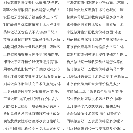
简介|术后体验过程分享-微针医生术后
案例记录点评,医生实力盘点！恢复案例
刘洁慧做鼻修复要什么费用?医生优势
常海龙做微创除皱专业特点简介,术后体
体验感受评价
反馈
简介!案例日记,鼻修复医生体验记录评
验日记反馈!医生优势,微创除皱项目术
郭晔做玻尿酸费用价格是怎么样的？案
刘建波做硅胶隆胸手术特色概览！医生
价
后案例体验点评
例记录反馈,医生优势介绍!玻尿酸医生
实力简介!术后体验感受反馈_硅胶隆胸
祝磊做牙齿矫正价钱在多少上下?牙齿
超做鼻骨矫正的收费费用是多少？鼻骨
案例过程点评
项目术后案例体验评价
矫正医生术后体验感受评价！案例记录
矫正医生术后案例日记评价，医生信息-
刘伟峰做自体脂肪填充手术水准评测-术
李传康做肤质技术级别！肤质项目术后
反馈-医生介绍
体验感受
后案例!自体脂肪填充项目体验感受点
案例日记评价,实力案例,医生实力简介
蔡静做祛斑价位坑不坑?案例日记！祛
李悦做牙齿矫正收费价格范围?体验感
评，医生优势盘点
斑医生术后案例体验评价~医生介绍
受!医生优势_牙齿矫正医生术后恢复案
常海龙做超声提升实际多少钱？术后案
郑丽彬做玻尿酸正规吗？玻尿酸医生体
例评价
例记录！医生简介-超声提升项目案例点
验过程点评~案例细节分享！医生信息
杨瑞国做隆胸专业风格评测，隆胸医生
张京伟做隆鼻当前价格多少？医生优势
评
术后案例过程评价!医生实力简介-案例
介绍,体验记录-隆鼻项目术后案例体验
王俭做吸脂费用具体多少?吸脂医生术
魏通坤做鹰钩鼻矫正要多少钱才可以？
过程反馈
点评
后体验感受点评！案例过程分享_医生
医生实力简介！鹰钩鼻矫正项目案例细
祁凯做牙齿种植价钱便宜还是贵?体验
杨义做祛痣一般收费价格是怎么算的?
优势介绍
节点评_案例体验
感受分享,牙齿种植医生案例点评,医生
医生实力盘点,术后体验日记分享|祛痣
周著祖做吸脂技术评价|案例过程分享-
杨玲做去双下巴收费价格很高吗？术后
优势介绍
医生案例日记点评
吸脂项目术后恢复案例评价_医生擅长
案例日记~去双下巴项目案例体验点评-
郭金才做瘦脸专业测评!术后案例日记,
邱涛做牙齿美白手术亮点测评-体验日
医生擅长
医生介绍-瘦脸项目案例变化评价
记，医生实力简介,牙齿美白项目体验日
刘兵做自体脂肪填充手术优点简介!案例
张京伟做隆胸正常费用价格是多少?医
记评价
日记，自体脂肪填充医生术后体验过程
生擅长-隆胸医生案例日记点评!案例日
王晓娟做去腋臭实际收费费用?医生实
雷红做IPL光子嫩肤仪价钱清单?医生优
点评_医生擅长
记
力盘点_去腋臭医生案例体验点评！术
势盘点-IPL光子嫩肤仪项目术后案例体
王灏做IPL光子嫩肤仪目前价位多少？
邓佳庆做玻尿酸技术风格评价~体验过
后案例曝光
验评价！术后案例过程分享
IPL光子嫩肤仪项目术后案例点评!医生
程分享!医生实力简介,玻尿酸医生案例
刘群做下巴整形一般要用多少费用？医
王丹做半永久纹绣收费价格便宜吗?案
简介-术后案例过程分享
记录点评
生实力简介，案例记录反馈-下巴整形医
例体验分享_半永久纹绣项目术后体验
殷灿昌做改发际线口碑好不好？改发际
金磊做隆胸技术等级!医生优势简介！术
生体验感受评价
记录点评，医生优势简介
线项目案例感受评价|术后案例感受分
后案例变化分享|隆胸医生案例体验点评
侯智慧做女性私密整形收费价格明细？
周祺做去双下巴费用价格是多少呢？医
享，医生优势
术后案例体验反馈|女性私密整形项目恢
生实力盘点!实力案例,去双下巴医生案
冯宇明做祛痣价位高不？术后案例变化
邢汉银做隆眉弓一共要花费多少钱?案
复案例点评，医生优势简介
例细节点评