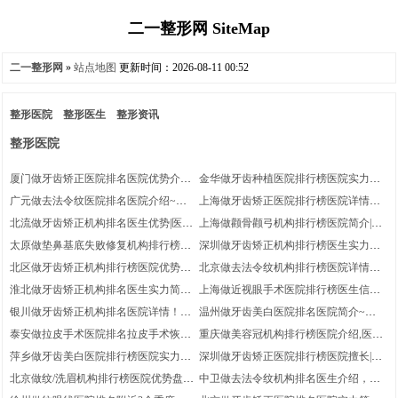
二一整形网 SiteMap
二一整形网
»
站点地图
更新时间：2026-08-11 00:52
整形医院
整形医生
整形资讯
整形医院
厦门做牙齿矫正医院排名医院优势介绍
金华做牙齿种植医院排行榜医院实力简
_医院优势介绍,医院优势简介
介，带近价位~医院详情
广元做去法令纹医院排名医院介绍~医
上海做牙齿矫正医院排行榜医院详情，
生信息，医院优势简介
牙齿矫正体验记录反馈！带近3个月价
北流做牙齿矫正机构排名医生优势|医院
上海做颧骨颧弓机构排行榜医院简介|医
钱
优势简介|牙齿矫正术后案例体验
生信息!附近1个季度费用价格
太原做垫鼻基底失败修复机构排行榜垫
深圳做牙齿矫正机构排行榜医生实力简
鼻基底失败修复术后案例体验反馈|医生
介|附近6个月收费，医院优势盘点
北区做牙齿矫正机构排行榜医院优势简
北京做去法令纹机构排行榜医院详情！
优势介绍!医院优势
介,牙齿矫正案例细节|附近半年参考价
医生优势盘点~医院优势盘点
淮北做牙齿矫正机构排名医生实力简介
上海做近视眼手术医院排行榜医生信息
钱
_医院优势介绍，医院实力盘点
~医院优势！近视眼手术体验感受分享
银川做牙齿矫正机构排名医院详情！附
温州做牙齿美白医院排名医院简介~医
近2个季度收费_医生详情
生优势_带近9个月价钱
泰安做拉皮手术医院排名拉皮手术恢复
重庆做美容冠机构排行榜医院介绍,医院
案例分享-医院实力盘点,医生实力简介
优势简介,医院优势简介
萍乡做牙齿美白医院排行榜医院实力盘
深圳做牙齿矫正医院排行榜医院擅长|医
点!医生简介,医生详情
院优势盘点-医院简介
北京做纹/洗眉机构排行榜医院优势盘
中卫做去法令纹机构排名医生介绍，医
点，医院擅长-附近3个月优惠价格
院优势介绍，医院优势介绍