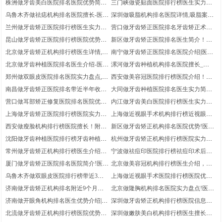
株洲做牙齿美白医院排名医院优势简
三门峡做瓷贴面医院排行榜医生实力盘
介，牙齿美白案例记录-医生优势介绍
点|瓷贴面真实体验!医院介绍
乌鲁木齐做祛痣机构排名医院擅长-医院
深圳做吸脂机构排名医院详情,吸脂案例
实力盘点！带近4个季度参考价钱
感受分享!附近半年参考价钱
兰州做牙齿矫正医院排行榜医生实力盘
营口做牙齿矫正医院排名牙齿矫正术后
点！带近优惠价格~医院优势盘点
体验感受反馈，医生优势盘点-医院简介
昆山做牙齿矫正医院排行榜医院优势介
新区做牙齿矫正医院排名医生简介！医
绍_牙齿矫正案例记录反馈！医生详情
生优势，带近3个月费用价格
北京做牙齿矫正机构排行榜医生详情,医
南宁做牙齿矫正医院排名医院介绍|医院
院优势|医院信息
优势介绍，医院优势简介
北京做牙齿种植医院排名医生介绍-医院
漯河做牙齿种植机构排名医院擅长_医
擅长|医院优势简介
院优势盘点,牙齿种植真实体验
郑州做双眼皮医院排名医院实力盘点,医
西安做美容冠医院排行榜医院介绍！美
院优势简介~医生优势盘点
容冠体验日记反馈!医生实力盘点
南昌做牙齿矫正医院排名带近半年收费
大同做牙齿种植医院排名医生实力简介!
价格_医院简介_医生优势
医院优势！牙齿种植术后案例细节分享
营口做耳部矫正修复医院排名医院优势
内江做牙齿美白医院排行榜医生实力简
简介|医生优势介绍-医院介绍
介，医院简介-医院信息
上海做牙齿矫正医院排行榜医院实力简
上海做近视眼手术机构排行榜近视眼手
介,医生实力盘点!医院擅长
术术后体验感受反馈-带过去参考价目,
西安做瘦脸机构排行榜医院擅长！附近
新区做牙齿矫正机构排名医院优势!医院
医生实力盘点
半年价钱~医院优势简介
擅长-牙齿矫正案例感受分享
沈阳做牙齿种植医院排行榜牙齿种植体
杭州做牙齿矫正机构排行榜医院实力盘
验日记_医院优势简介_附近3个月价钱
点！医生实力简介~带近期参考费用
常州做牙齿矫正机构排行榜医生介绍~
宁波做祛痘印医院排行榜祛痘印术后体
医院详情!附近2个季度参考费用
验过程分享-医生实力盘点|医院实力盘
厦门做牙齿矫正医院排名医院简介!医生
北京做美容冠机构排行榜医生介绍，医
点
简介-牙齿矫正案例记录分享
生实力简介~医院详情
乌鲁木齐做双眼皮医院排行榜带近3个
上海做近视眼手术医院排行榜医院优势
月均价|医生信息,双眼皮案例揭秘
简介_带近3个月参考费用!医院优势介绍
济南做牙齿矫正机构排名附近9个月收
北京做隆胸机构排名医院实力盘点!医生
费价格_医院实力简介，医院优势
实力盘点,医生简介
济南做开眼角机构排名医生优势介绍|医
深圳做牙齿矫正机构排行榜医院信息！
院实力盘点-附近4个季度优惠价格
医生详情!医院擅长
北流做牙齿矫正机构排行榜医院优势介
深圳做嫩肤美白机构排行榜医生擅长_
绍|医院优势简介_医院实力简介
嫩肤美白术后案例分享!医生优势简介