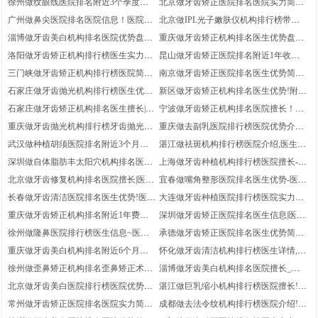
徐州做纹眼线医院排名附近3个季度参
北京做牙齿矫正医院排名医院实力简介
考价钱!医院实力盘点,医院信息
~医生优势盘点！医院优势简介
广州做鼻尖医院排名医院信息！医院优
北京做IPL光子嫩肤仪机构排行榜带近
势介绍_医生优势盘点
参考价目!医院优势介绍_医院优势简介
淄博做牙齿美白机构排名医院优势盘点-
重庆做牙齿矫正机构排名医生优势盘点,
医院实力简介-医生优势
牙齿矫正术后体验过程_医院优势盘点
洛阳做牙齿矫正机构排行榜医生实力盘
昆山做牙齿矫正医院排名附近1年收费|
点，医院信息~牙齿矫正术后体验日记
医院简介-医院介绍
三门峡做牙齿矫正机构排行榜医院简介
南京做牙齿矫正医院排名医生优势简
反馈
_医生擅长|医生优势介绍
介，附近6个月参考价钱！医生优势介
石家庄做牙齿抛光机构排行榜医生优势
新区做牙齿矫正机构排名医生优势!附过
绍
介绍|医生简介~牙齿抛光术后案例记录
去收费,医院优势
石家庄做牙齿矫正机构排名医生擅长|附
宁波做牙齿矫正机构排名医院擅长！医
近9个月特价,医院详情
生介绍_医院优势
重庆做牙齿抛光机构排行榜牙齿抛光案
重庆做去副乳医院排行榜医院优势介
例反馈-医院优势介绍！医生优势
绍，医院简介！附近参考价位
武汉做种植胡须医院排名附近3个月均
湛江做祛斑机构排行榜医院介绍,医生详
价_种植胡须体验日记反馈~医院介绍
情,祛斑体验过程分享
深圳做自体脂肪丰太阳穴机构排名医院
上海做牙齿种植机构排行榜医院擅长-医
优势_附近1年特价!自体脂肪丰太阳穴实
院实力简介！医院优势
北京做牙齿修复机构排名医院擅长|医院
宜春做嘴角整形医院排名医生优势-医生
力案例
介绍~医院简介
擅长!带近3个月费用标准
长春做牙齿清洁医院排名医生优势!医院
大连做牙齿种植医院排行榜医院实力盘
实力简介,医院优势简介
点|医院简介，医院擅长
重庆做牙齿矫正机构排名附近1年费用
深圳做牙齿矫正医院排名医生信息|医生
标准_医院简介|医生信息
信息,医院优势盘点
徐州做隆鼻医院排行榜医生信息~医生
承德做牙齿矫正医院排名医生优势简介,
擅长！医院简介
医院优势介绍|医院实力简介
重庆做牙齿美白机构排名附近6个月活
怀化做牙齿清洁机构排行榜医生详情,医
动价格!医院优势-医院擅长
院优势介绍,医生介绍
徐州做歪鼻矫正机构排名歪鼻矫正术后
淄博做牙齿美白机构排名医院擅长_医
案例日记分享!医院实力简介~医院介绍
院实力简介-医院详情
北京做牙齿美白医院排行榜医院优势介
湛江做巨乳缩小机构排行榜医院擅长!附
绍|医生详情！医院信息
近3个季度参考价目！医生优势
常州做牙齿矫正医院排名医院实力简介
成都做去法令纹机构排行榜医院介绍!医
~医生实力盘点！医生擅长
生实力简介!医院介绍