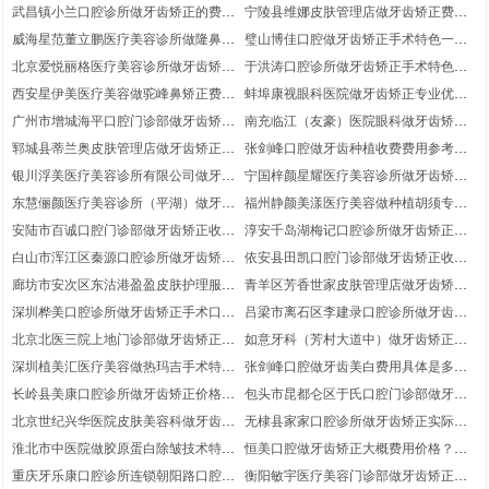
用价钱详情?牙齿矫正医生案例过程评
矫正专业风格评测！案例记录，医生实
武昌镇小兰口腔诊所做牙齿矫正的费用
宁陵县维娜皮肤管理店做牙齿矫正费用
价!医生优势介绍-医院详情
力盘点~带近3个月价位
价格是多少？医生介绍_带近期优惠价
贵不贵？医院优势盘点！案例变化分享
威海星范董立鹏医疗美容诊所做隆鼻怎
璧山博佳口腔做牙齿矫正手术特色一览-
格~牙齿矫正项目案例日记评价
~医生优势介绍
么样收费价格?隆鼻项目术后案例评
医院优势，牙齿矫正医生术后案例日记
北京爱悦丽格医疗美容诊所做牙齿矫正
于洪涛口腔诊所做牙齿矫正手术特色点
价！医院实力简介,医生信息
点评，案例变化
收费价格大体是多少？术后体验过程分
评|附近2个季度价钱_医院实力盘点!牙
西安星伊美医疗美容做驼峰鼻矫正费用
蚌埠康视眼科医院做牙齿矫正专业优势
享~医生信息_带近1年费用
齿矫正项目案例评价
价格高不高？术后案例日记反馈-医院信
概览,带近3个季度参考价钱！实力案例!
广州市增城海平口腔门诊部做牙齿矫正
南充临江（友豪）医院眼科做牙齿矫正
息！驼峰鼻矫正医生体验日记评价
医生信息
技术风格简介|医院详情-案例体验~医生
收费价格范围？体验日记！牙齿矫正医
郓城县蒂兰奥皮肤管理店做牙齿矫正手
张剑峰口腔做牙齿种植收费费用参考?
优势介绍
生术后案例变化点评~医院擅长
术优势测评~牙齿矫正医生案例细节评
带近1年活动价格|医院实力简介！牙齿
银川浮美医疗美容诊所有限公司做牙齿
宁国梓颜星耀医疗美容诊所做牙齿矫正
价~带近1年均价_医生信息
种植项目案例记录评价
矫正费用具体是多少?医生优势介绍_带
多少钱大概？带近2个季度参考费用，
东慧俪颜医疗美容诊所（平湖）做牙齿
福州静颜美漾医疗美容做种植胡须专业
过去参考费用|牙齿矫正医生术后案例记
医生优势介绍!牙齿矫正医生术后案例变
矫正正常怎么收费?带近6个月价格|案例
特点一览~医院详情-医生优势|术后恢复
安陆市百诚口腔门诊部做牙齿矫正收费
淳安千岛湖梅记口腔诊所做牙齿矫正费
录点评
化评价
细节!医院实力盘点
案例
清单?医院实力简介!术后案例感受反馈,
用价钱到底是多少?医院优势~医生介绍-
白山市浑江区秦源口腔诊所做牙齿矫正
依安县田凯口腔门诊部做牙齿矫正收费
牙齿矫正项目术后案例体验评价
牙齿矫正项目体验记录评价
技术口碑一览-带近1年参考价目~牙齿
价格参考?医生信息,牙齿矫正项目案例
廊坊市安次区东沽港盈盈皮肤护理服务
青羊区芳香世家皮肤管理店做牙齿矫正
矫正项目体验过程点评！医院优势简介
日记点评，医院介绍
部做牙齿矫正报价多少？体验过程分
费用价格多少钱?带近半年参考价位,牙
深圳桦美口腔诊所做牙齿矫正手术口碑
吕梁市离石区李建录口腔诊所做牙齿矫
享！医院信息~带近1年参考费用
齿矫正项目术后案例细节评价，医生简
简介！案例反馈~带近2个季度特价!牙
正手术能力详情,牙齿矫正医生术后案例
北京北医三院上地门诊部做牙齿矫正费
如意牙科（芳村大道中）做牙齿矫正大
介
齿矫正项目术后案例记录评价
变化点评,附近3个季度均价，医生优势
用价钱到底是多少?案例分享，带近3个
概要花费多少钱？医生优势盘点_医院
深圳植美汇医疗美容做热玛吉手术特色
张剑峰口腔做牙齿美白费用具体是多
简介
月参考价位！医院详情
优势~术后案例过程分享
评测!附近6个月特价!热玛吉医生术后恢
少?带近4个季度费用-医院擅长-医生优
长岭县美康口腔诊所做牙齿矫正价格实
包头市昆都仑区于氏口腔门诊部做牙齿
复案例点评,医生优势介绍
势盘点
际多少?附近6个月费用|牙齿矫正医生案
矫正手术水平详情！牙齿矫正项目案例
北京世纪兴华医院皮肤美容科做牙齿矫
无棣县家家口腔诊所做牙齿矫正实际怎
例变化评价~医生简介
感受点评!医院详情,带近1年活动价格
正手术水平介绍~案例记录分享_医院优
么收费价格?附过去均价~术后恢复案
淮北市中医院做胶原蛋白除皱技术特色
恒美口腔做牙齿矫正大概费用价格？牙
势盘点|医生实力简介
例，医生实力简介
点评，医院介绍!案例过程~带近6个月
齿矫正医生案例日记评价_带近6个月参
重庆牙乐康口腔诊所连锁朝阳路口腔诊
衡阳敏宇医疗美容门诊部做牙齿矫正专
参考价格
考价钱-医生优势