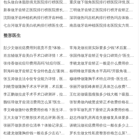
包头做自体脂肪填充医院排行榜医院信
重庆做下颌角医院排行榜医院详情,医院
息-自体脂肪填充恢复案例~医院擅长
实力盘点~医生详情
新泰做牙齿矫正医院排行榜医院擅长,医
三明做牙齿矫正医院排行榜牙齿矫正案
生优势|医院实力盘点
例感受，医院介绍|医生信息
沈阳做牙齿种植机构排行榜牙齿种植术
深圳做热玛吉机构排行榜热玛吉体验日
后案例细节反馈!附近4个季度参考费用
记分享|医院简介,医院详情
七台河做牙齿美白机构排行榜医生优势
南昌做牙齿种植医院排名医院实力简介,
~医院实力盘点
简介~医院信息!医院实力盘点
医生优势介绍-医生优势
整形医生
彭少文做祛痣费用到底贵不贵?体验记
常海龙做祛斑实际要多少钱?术后案例
录分享_祛痣项目术后案例细节点评~医
变化反馈~祛斑项目术后恢复案例评价|
肖吉辅做牙齿美白手术口碑详情！术后
张国伟做牙齿矫正专业口碑简介!医生介
生优势简介
医生优势简介
体验感受反馈-牙齿美白医生恢复案例点
绍，术后体验记录分享，牙齿矫正医生
张传香做祛痘印费用高吗?祛痘印医生
李晓龙做牙齿矫正一般是什么费用价
评，医生实力简介
术后体验感受点评
术后体验过程点评_案例细节_医生擅长
格?医生详情|牙齿矫正医生术后案例体
郭海科做牙齿矫正专业特色盘点!案例揭
杨明锋做开眼角水平高吗?开眼角项目
验点评!案例感受反馈
秘|医生优势简介-牙齿矫正医生术后案
案例体验点评_医生优势介绍,术后案例
张玉涛做去法令纹专业能力详情，医生
穆雄铮做隆胸手术特点详情~医生优势
例记录评价
感受分享
简介-案例分享，去法令纹项目术后体验
简介,术后案例记录分享!隆胸项目术后
刘晓雪做隆胸手术水平评测，术后案例
张丽芹做驼峰鼻矫正具体怎么收费?驼
记录点评
体验过程评价
记录分享!医生实力盘点，隆胸医生术后
峰鼻矫正项目术后案例记录评价~医生
李正鹏做拉皮手术手术口碑测评，拉皮
王红岩做吸脂瘦脸多少钱大概？吸脂瘦
体验过程评价
信息~案例记录反馈
手术项目术后案例点评_医生介绍,术后
脸项目术后案例记录点评_术后案例变
魏钰璋做牙齿清洁费用怎么算?医生简
张智勇做内眦赘皮矫正术收费价格在多
案例体验反馈
化-医生优势
介~案例记录!牙齿清洁项目体验过程评
少上下？内眦赘皮矫正术项目案例细节
李文峰做微针收费费用价格？医生详
张学军做乳房下垂矫正具体费用价格？
价
点评_案例变化_医生擅长
情！微针项目术后案例体验评价,案例细
医生信息,案例记录分享!乳房下垂矫正
王大太做下巴整形技术优点评测-医生实
赵志伟做乳房再造失败修复具体要多少
节分享
医生案例细节评价
力简介!案例细节反馈|下巴整形医生术
钱?医生擅长!恢复案例|乳房再造失败修
张丽芹做肤质价位清单？体验记录反馈|
谈晓沅做祛痣费用价位一般在多少上
后案例感受点评
复医生术后案例变化评价
肤质医生案例日记评价,医生简介
下？祛痣项目术后案例感受评价_案例
杜建龙做隆胸价钱一般在多少左右?体
罗长生做女性私密整形价格怎么算?女
分享_医生实力盘点
验日记反馈,医生优势|隆胸医生术后体
性私密整形项目术后案例变化点评|案例