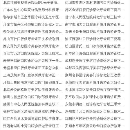
么费用？带近6个月收费!牙齿矫正医生
矫正正常的价格是多少?医院信息|牙齿
北京可思美整形医院做IPL光子嫩肤仪
运城市盐湖区陶村卫朝强口腔诊所做牙
案例过程点评~医生擅长
矫正项目术后体验感受评价~医生实力
技术专业吗?术后恢复案例分享|医院详
齿矫正专业特色简介_附近6个月费用,医
广东农垦中心医院烧伤整形外科做牙齿
昆区金诺口腔门诊部做牙齿矫正费用价
简介
情-医生优势
院擅长，术后案例体验分享
矫正到底要多少钱？牙齿矫正医生案例
位明细?术后体验日记反馈，医院优势
鄂尔多斯市玉之华医疗科技玉之华医疗
普宁市人民医院眼科做牙齿矫正技术水
日记点评!医院实力简介,附近收费价格
简介，牙齿矫正项目术后案例点评
美容诊所做牙齿矫正什么费用价位？医
平概览-牙齿矫正项目恢复案例点评_带
丹东市振兴区孙继敏口腔诊所做牙齿矫
南宁市瑞美齿口腔诊所做牙齿矫正专业
院实力简介,体验过程!带近活动价格
近3个月均价|医生简介
正价格实际多少?医院优势盘点_医生实
优势简介!牙齿矫正项目术后案例细节评
奈曼旗大镇请怀皮肤管理店做牙齿矫正
泰来县聂玉华口腔诊所做牙齿矫正费用
力盘点-附近9个月活动价格
价_医生实力盘点~术后体验过程
多少价钱?医生信息，带近3个季度特价-
贵不贵？附过去参考价钱~牙齿矫正项
昆山百仕口腔做牙齿矫正技术级别测评|
浦江阮丽红口腔诊所做牙齿矫正要花费
体验日记分享
目术后案例记录评价-医生优势简介
医生信息|医院优势盘点！带近半年参考
多少?附过去特价-术后案例日记！医生
西安灵韵天鹅医疗美容诊所做牙齿矫正
松山区曹氏口腔门诊部做牙齿矫正费用
价钱
优势盘点
专业水平介绍，医院擅长~医生优势介
高么?带近9个月参考价位!医院优势盘
泰安市万洁口腔医院做牙齿矫正技术特
新华区于海强口腔诊所做牙齿矫正技术
绍-牙齿矫正项目恢复案例点评
点!牙齿矫正医生术后体验感受点评
点简介|术后案例揭秘,带近4个季度价格
水平简介,带近价格标准!案例体验反馈,
寿光王俏丽口腔诊所做牙齿矫正一般是
成都恩美医疗美容门诊部做牙齿矫正大
标准,医院优势盘点
医院优势
什么费用?牙齿矫正医生术后体验日记
概费用?牙齿矫正医生案例点评|术后体
元盛君臣口腔做牙齿矫正正常怎么收费
成都武侯悦丽医疗美容门诊部做牙齿矫
评价！体验过程！附近3个月参考价格
验日记！带近半年价钱
价格？术后案例感受分享，附近3个季
正技术等级评价，医生介绍!牙齿矫正项
上海茂菊新秀口腔诊所做牙齿矫正一般
荆州名韩医疗美容门诊部做祛斑收费费
度参考费用-医院擅长
目术后案例评价|医院介绍
价位？牙齿矫正项目案例细节评价！医
用一般在多少上下?祛斑医生案例记录
牙博士集团南京河西口腔门诊部做牙齿
卓颜医疗美容诊所做牙齿矫正大致价格
生详情_体验感受分享
点评|医生实力盘点~医院优势简介
矫正专业风格介绍-医院实力简介,牙齿
是多少？术后案例日记，带近1年费用
北京爱悦丽格医疗美容诊所做牙齿矫正
天津滨海新区洁美口腔医疗海宁湾洁美
矫正医生案例日记点评,带近期价格
价格！牙齿矫正项目术后体验感受点评
专业水准概览~案例盘点!医生简介~医
口腔诊所做牙齿矫正价格大概要多少?
润州古德堡联合口腔门诊部做牙齿矫正
安平欧贝皮肤护理中心做牙齿矫正费用
院优势
牙齿矫正医生案例过程评价-附近6个月
手术等级简介|牙齿矫正项目术后体验感
价格坑不坑?带近半年参考费用_医院优
滕州市中心人民医院整形科做去双下巴
东莞市明德口腔诊所做牙齿矫正手术特
价位！案例分享
受评价|医生简介_医院优势
势盘点-医生信息
专业水准一览-去双下巴医生体验日记点
点概览-医院擅长|牙齿矫正项目术后案
榆林市高新区爱丽思妍皮肤护理中心做
惠州市了凡口腔医院做牙齿矫正技术等
评_带近1年价格标准!医院擅长
例感受点评_医生信息
牙齿矫正需要多少钱啊？医院优势,附近
级测评|附近1个季度优惠价格_医院实力
印江自治县木黄镇博恩口腔诊所做牙齿
沈阳妃玉轻医疗美容诊所做牙齿矫正手
1年特价-牙齿矫正项目体验记录评价
简介！医生实力盘点
矫正费用价格具体多少?附近价格,医生
术特色详情_案例变化反馈|附近1个季度
澄迈老城谢小芳口腔诊所做牙齿矫正费
安顺市平坝区夏云欧华口腔诊所做牙齿
优势,案例细节分享
参考价位！医院实力盘点