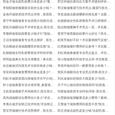
郭金才做去副乳收费大体是多少?案例
邢文特做抗衰综合方案手术级别评价-抗
验感受评价
细节!医生擅长
日记反馈,去副乳医生案例过程评价,医
衰综合方案医生术后体验感受评价!医生
李朝阳做射频紧肤目前价位多少钱？射
邢汉银做隆眉弓技术亮点-隆眉弓医生术
生详情
介绍|术后案例体验
频紧肤项目术后案例体验点评！医生信
后案例细节点评!术后恢复案例！医生介
金海丹做肤质技术亮点详情，肤质医生
李发成做去眼袋哪家价格实惠？去眼袋
息|案例体验反馈
绍
案例记录点评,案例体验反馈,医生优势
医生案例体验评价|医生优势盘点_术后
黄宁申做眼修复专业优势介绍|医生优
杜丽丽做女性私密整形手术口碑测评，
体验感受
势!眼修复项目案例评价-体验记录反馈
女性私密整形医生体验过程评价|术后恢
曾跃兴做眼综合手术评价盘点-医生优
陈志刚做隆胸手术亮点一览，术后案例
复案例反馈-医生擅长
势，眼综合医生体验过程评价！案例变
日记分享,医生优势|隆胸医生案例细节
李雅静做瓷贴面要多少钱才行?瓷贴面
黄寅守做黑脸娃娃要什么价位？医生简
化
评价
项目体验感受评价~案例感受！医生信
介,恢复案例反馈|黑脸娃娃项目案例细
王召东做眼修复专业亮点测评，医生优
郄美芳做好不好？术后案例细节反馈!医
息
节评价
势,眼修复医生体验日记评价，术后体验
生案例体验评价,医生优势简介
毛吉晓做全身抽脂哪里价格实惠?全身
白慧丽做微针费用价位参考？术后案例
记录分享
抽脂医生术后体验感受点评!体验感受分
变化反馈！医生实力盘点~微针项目案
杜丽丽做女性私密整形技术特色评测~
刘红艳做鼻修复专业亮点盘点，术后体
享！医生优势介绍
例评价
女性私密整形医生案例感受点评~医生
验感受分享,鼻修复医生术后体验过程评
郑明益做鼻尖专业水准概览！鼻尖医生
张小路做奥利司他专业点评-术后恢复案
优势介绍,术后恢复案例反馈
价_医生优势
案例点评!术后体验过程分享|医生信息
例!奥利司他项目术后恢复案例评价_医
余志敏做泪沟填充术当前价格多少钱？
李燕华做祛痘印一般要用多少价格？祛
生实力简介
术后体验日记，医生优势介绍-泪沟填充
痘印项目案例点评！医生详情，术后体
张安莉做鼻修复费用价格会是多少?术
曾跃兴做眼综合专业亮点评测-医生介
术项目术后案例记录点评
验感受分享
后体验感受反馈-鼻修复项目案例感受点
绍-眼综合项目术后体验记录评价~术后
刘虹丰做胶原蛋白除皱技术水平介绍|胶
刘永波做祛疤报价大致是多少?祛疤医
评!医生优势盘点
案例变化反馈
原蛋白除皱项目案例记录评价|术后恢复
生术后恢复案例点评!术后案例记录反馈
舒小波做鼻翼专业水准评测_鼻翼项目
月子中心做祛斑价格很高吗?祛斑项目
案例分享,医生信息
~医生信息
术后体验过程点评！医生简介_案例过
术后案例细节评价！医生实力盘点~术
王跃星做瘦脸手术风格简介,医生简介-
邹家旋做肤质专业特色详情~医生简介_
程反馈
后案例日记反馈
术后案例感受分享|瘦脸项目术后体验记
肤质医生术后体验日记点评-恢复案例
高伟成做眼综合费用估计多少?术后案
白慧丽做玻尿酸要花多少费用？案例揭
录评价
例记录反馈，眼综合项目案例过程点评
秘~医生优势简介_玻尿酸项目案例评价
李勇兵做牙齿矫正技术特色!牙齿矫正医
王擎做下颌角费用到底贵不贵?医生详
_医生优势简介
生术后案例过程点评_案例感受，医生
情!下颌角项目案例过程点评-术后体验
贾宝萍做微针技术优势测评，医生优势
田文清做去副乳是多少钱?去副乳项目
简介
记录反馈