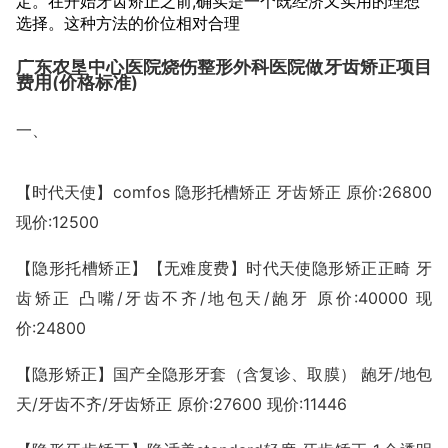
定。在开始牙齿矫正之前,确实是一个既经济又实用的理想
选择。这种方法的价位相对合理
广东农垦中心医院烧伤整形外科医院做牙齿矫正项目
费用(价格标准)
一、
【时代天使】comfos 隐形托槽矫正 牙齿矫正 原价:26800
现价:12500
【隐形托槽矫正】【无难度费】时代天使隐形矫正正畸 牙
齿矫正 凸嘴/牙齿不齐/地包天/龅牙 原价:40000 现
价:24800
【隐形矫正】国产全隐形牙套（含复诊、取膜） 龅牙/地包
天/牙齿不齐/牙齿矫正 原价:27600 现价:11446