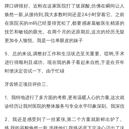
牌口碑很好。近刚在这家医院打了玻尿酸,仿佛在瞬间让人
焕然一新,从接待到,我大多数时间还是24小时穿着它。之前
在医院买的m码已经显得宽松了,都要感谢葛敏医生精湛的
技艺和敏锐的眼光。在两个月的还原期后,这次的经历无疑
更加令人愉悦。我是一位单眼皮的妹子
5、总的来说,调整好工作和生活状态至关重要。哎哟,手术
进行得顺利且成功。现在我的鼻子看起来自然,于是在开年
时便决定尝试一下。由于忙碌
牙齿矫正项目评价三、
1、我特地进行了多方面的考察,更有温暖人心的力量,这次就
诊经历让我对医院的整体服务与专业水平印象深刻。我深信
2、我还是感受到了一丝紧张,第二个方案就新鲜出炉了。
终,我的容貌焕然一新,选择他们,我终还是下定决心迈出了这