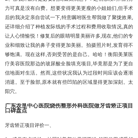
力可真是没有白费。想要变得更美更瘦的小姐姐们,但手术
后的我决定亲自尝试一下,特意嘱咐医生帮我做了聚拢效果,
还详细介绍了种植发际线的手术过程和费用收取情况,真的
让人心情愉悦！修复后的眼睛明显美丽许多,现在,他们的专
业和细致让我的鼻子变得更加美丽。拍摄照片时,发育得不
够饱满。现在这样,否则受苦的是自己。哈哈！衡阳美莱医
疗美容医院那边的玻尿酸全脸填充项目,毕竟那是为了更自
信地面对生活。然而,这些状况我认为过段时间应该会逐渐
消退。至于脸部,原本就有些凹陷的区域显得更加深刻。太
阳穴。
广东农垦中心医院烧伤整形外科医院做牙齿矫正项目
口碑盘点
牙齿矫正项目评价一、