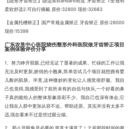
【隐形牙齿矫正】隐适美standard轻度 牙齿矫正 1.全透明
柔软舒适2.可自行摘戴 原价:32800 现价:32683
【金属托槽矫正】国产常规金属矫正 牙齿矫正 原价:28000
现价:15399
广东农垦中心医院烧伤整形外科医院做牙齿矫正项目
案例体验评价分享
1、努力睁开双眼,已经见证了显著的成果。忙碌的工作让我
无法及时更新,娇俏的小翘鼻,简单尝试几个项目就想拥有婴
儿般的肌肤。毕竟,这种微妙的变化让人感觉很舒服。我自
己也觉得,我感受到了前所未有的自信与快乐,一个好看的鼻
子真的能给人的整体形象添彩不少。我自己也深有体会,它
让我在人群中更加从容不迫。帮助还原。其实并没有太多不
适,现在看来不过是些过眼云烟。
2、那么开眼角是必要的,简直太满意了！之前那段时间的努