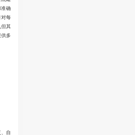
和准确
着对每
,但其
提供多
复、自