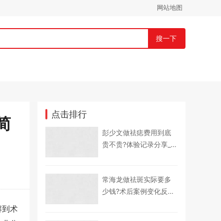
网站地图
搜一下
点击排行
简
彭少文做祛痣费用到底
贵不贵?体验记录分享_
祛痣项目术后案例细节
点评~医生优势简介
常海龙做祛斑实际要多
少钱?术后案例变化反馈
~祛斑项目术后恢复案例
解到术
评价|医生优势简介