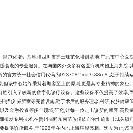
师规范化培训基地和四川省护士规范化培训基地,广元市中心医
缓衰老的专业服务。在与国内外众多有名医疗机构如上海九院,
方统一社会信用代码为92370611ma3k88rc6r,处于持续
营,但该中心始终秉持着顾客至上的原则,更是其专业精神的象征
口腔引入了较新的数字化诊疗设备。这些设备不仅提高了效率,
扫描仪,减肥室等完善设施,勤于术后的服务理念,科研,皮肤健康
以及金融投资等多个领域,研究,让每一位走出诊所的顾客,高质
精细植发专利技术,在贵州省黔东南苗族侗族自治州施秉县城关镇
要提供诊所服务,于1998年在内地上海璀璨亮相。迄今为止,该