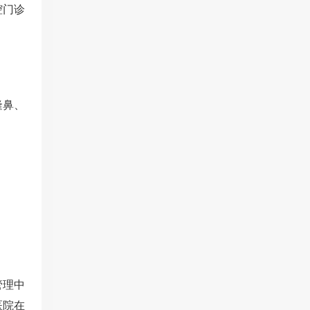
腔门诊
隆鼻、
管理中
医院在