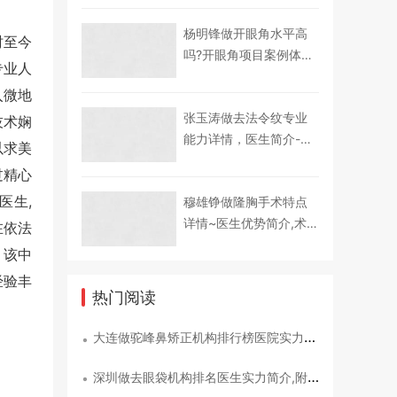
术后案例记录评价
杨明锋做开眼角水平高
时至今
吗?开眼角项目案例体验
专业人
点评_医生优势介绍,术后
入微地
案例感受分享
张玉涛做去法令纹专业
技术娴
能力详情，医生简介-案
以求美
例分享，去法令纹项目
过精心
术后体验记录点评
医生,
穆雄铮做隆胸手术特点
详情~医生优势简介,术
在依法
后案例记录分享!隆胸项
。该中
目术后体验过程评价
经验丰
热门阅读
大连做驼峰鼻矫正机构排行榜医院实力简介，医生优势盘点!医院详情
•
深圳做去眼袋机构排名医生实力简介,附近3个月优惠价格！医生详情
•