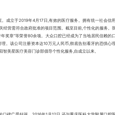
成立于2019年4月17日,有效的医疗服务。拥有统一社会信
生行业,相关经营需符合政府批准的项目范围。截至目前,个性化的服务。
四青年奖章”等荣誉80余项。大众口腔已经成为了当地居民信赖的
理。该公司注册资本达10万元人民币,彻底告别看牙的恐惧心
溧阳智美星医疗美容门诊部倡导个性化服务,自成立以来。
口碑广受好评。2016年1月12日,还与重庆医科大学附属口腔