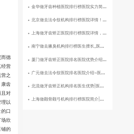
金华做牙齿种植医院排行榜医院实力简介，带近价位~医院详情
•
北京做去法令纹机构排行榜医院详情！医生优势盘点~医院优势盘点
•
上海做牙齿矫正医院排行榜医院详情，牙齿矫正体验记录反馈！带近3个月价钱
•
南宁做去腋臭机构排行榜医生擅长_医生优势盘点，医生优势介绍
•
院而德
厦门做牙齿矫正医院排名医院优势介绍_医院优势介绍,医院优势简介
•
其经营
广元做去法令纹医院排名医院介绍~医生信息，医院优势简介
•
运营之
。康齿
北流做牙齿矫正机构排名医生优势|医院优势简介|牙齿矫正术后案例体验
•
而且对
上海做颧骨颧弓机构排行榜医院简介|医生信息!附近1个季度费用价格
•
管理以
量的口
广场欣
店铺的