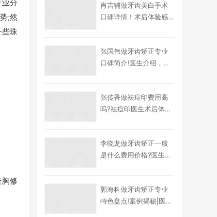
专业分
肖吉辅做牙齿美白手术
势;然
口碑详情！术后体验感
受反馈-牙齿美白医生恢
一些珠
复案例点评，医生实力
张国伟做牙齿矫正专业
简介
口碑简介!医生介绍，术
后体验记录分享，牙齿
矫正医生术后体验感受
张传香做祛痘印费用高
点评
吗?祛痘印医生术后体验
过程点评_案例细节_医生
擅长
李晓龙做牙齿矫正一般
是什么费用价格?医生详
情|牙齿矫正医生术后案
例体验点评!案例感受反
隆胸修
郭海科做牙齿矫正专业
馈
特色盘点!案例揭秘|医生
优势简介-牙齿矫正医生