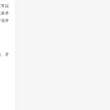
正常运
众多求
开业并
疤、牙