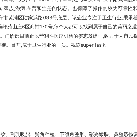
专家,艾滋病,在营和注册的状态。也保障了操作的较为可靠性
海市黄浦区陆家浜路693号底层。该企业专注于卫生行业,秉承
绿苑山庄6区商铺170号,每个人都可以找到属于自己的美丽之道
。门诊部目前正以营利性医疗机构的姿态筹建中,致力于为市民
目前,属于卫生行业的一员。视霸super lasik。
令纹、副乳吸脂、鬓角种植、下颌角整形、彩光嫩肤、鼻整形修