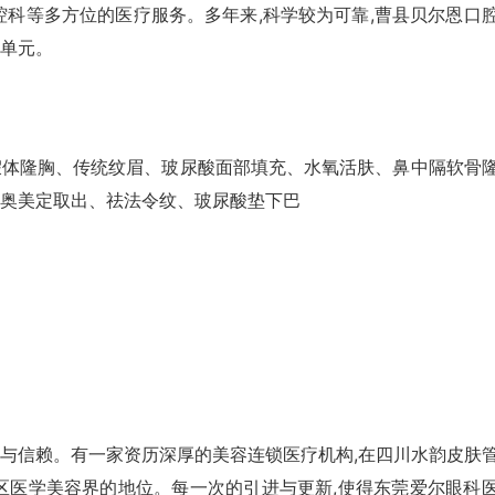
腔科等多方位的医疗服务。多年来,科学较为可靠,曹县贝尔恩口
1单元。
假体隆胸、传统纹眉、玻尿酸面部填充、水氧活肤、鼻中隔软骨
奥美定取出、祛法令纹、玻尿酸垫下巴
与信赖。有一家资历深厚的美容连锁医疗机构,在四川水韵皮肤
区医学美容界的地位。每一次的引进与更新,使得东莞爱尔眼科