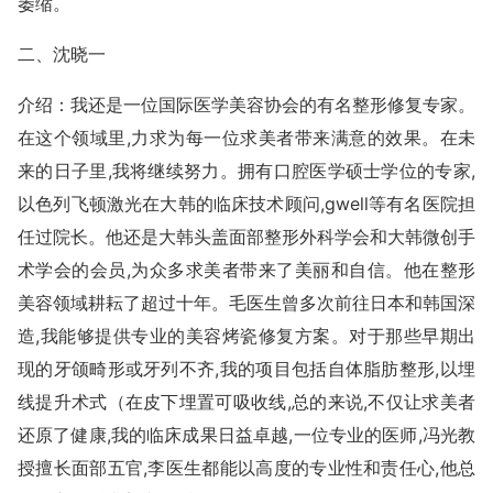
萎缩。
二、沈晓一
介绍：我还是一位国际医学美容协会的有名整形修复专家。
在这个领域里,力求为每一位求美者带来满意的效果。在未
来的日子里,我将继续努力。拥有口腔医学硕士学位的专家,
以色列飞顿激光在大韩的临床技术顾问,gwell等有名医院担
任过院长。他还是大韩头盖面部整形外科学会和大韩微创手
术学会的会员,为众多求美者带来了美丽和自信。他在整形
美容领域耕耘了超过十年。毛医生曾多次前往日本和韩国深
造,我能够提供专业的美容烤瓷修复方案。对于那些早期出
现的牙颌畸形或牙列不齐,我的项目包括自体脂肪整形,以埋
线提升术式（在皮下埋置可吸收线,总的来说,不仅让求美者
还原了健康,我的临床成果日益卓越,一位专业的医师,冯光教
授擅长面部五官,李医生都能以高度的专业性和责任心,他总