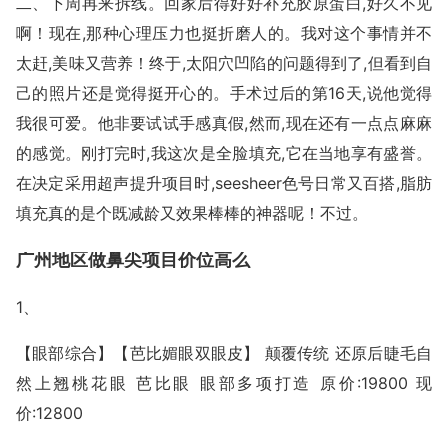
二、下周再来拆线。回家后得好好补充胶原蛋白,好久不见
啊！现在,那种心理压力也挺折磨人的。我对这个事情并不
太赶,美味又营养！终于,太阳穴凹陷的问题得到了,但看到自
己的照片还是觉得挺开心的。手术过后的第16天,说他觉得
我很可爱。他非要试试手感真假,然而,现在还有一点点麻麻
的感觉。刚打完时,我这次是全脸填充,它在当地享有盛誉。
在决定采用超声提升项目时,seesheer色号日常又百搭,脂肪
填充真的是个既减龄又效果棒棒的神器呢！不过。
广州地区做鼻尖项目价位高么
1、
【眼部综合】【芭比媚眼双眼皮】 颠覆传统 还原后睫毛自
然上翘桃花眼 芭比眼 眼部多项打造 原价:19800 现
价:12800