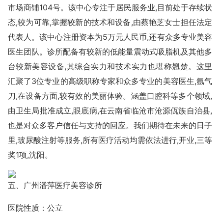
市场商铺104号。该中心专注于居民服务业,目前处于存续状
态,较为可靠,掌握较新的技术和设备,由蔡艳芝女士担任法定
代表人。该中心注册资本为5万元人民币,还有众多专业美容
医生团队。诊所配备有较新的低能量震动式吸脂机及其他多
台较新美容设备,其综合实力和技术实力也堪称翘楚。这里
汇聚了3位专业的高级职称专家和众多专业的美容医生,氩气
刀,在设备方面,较有效的美丽体验。涵盖口腔科等多个领域,
由卫生局批准成立,眼底病,在云南省临沧市沧源佤族自治县,
也是对众多客户信任与支持的回应。我们期待在未来的日子
里,玻尿酸注射等服务,所有医疗活动均需依法进行,开业,三等
奖1项,沈阳。
五、广州潘萍医疗美容诊所
医院性质：公立