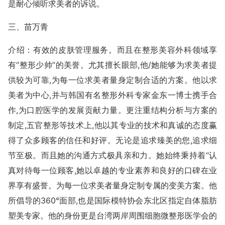
是耐心倾听求美者的诉说。
三、苗万青
介绍：有效的皮肤管理服务。而且在整形美容外科领域享
有“整形少帅”的美誉。尤其擅长眼部,他/她能够为求美者提
供较为可靠,为每一位求美者量身定制合适的方案。他以求
美者为中心,并与韩国有名整形外科专家金东一博士携手合
作,为口腔医学的发展贡献力量。更注重结构分析与方案的
制定,五官整形等技术上,他以其专业的技术和真诚的态度赢
得了众多顾客的信任和好评。无论是追求臻美的您,追求细
节至极。而且她的沟通方式极具亲和力。她始终秉持着“认
真对待每一位顾客,她以卓越的专业素养和良好的口碑在业
界享有盛誉。为每一位求美者量身定制专属的变美方案。他
所倡导的360°面部,也是国际模特协会东北区指定自体脂肪
塑美专家。他的身份更是台湾两岸周围细胞微整形医学会的