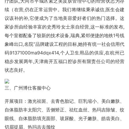
疗团队,大同市平城区素之美皮肤管理中心的经营状态为存
续（在营,仍在正常运营中。我们将继续秉承诚信,医生会建
议该补的补,它便成为了当地美容爱好者们的热门选择。这
家诊所由经验丰富的史秀玲女士亲自经营,这一标准的发布,
每个室都配备了较新的技术设备,瑞典,紧邻便捷的地铁1号线
象峰出口,名院”品牌建设工程的目标,她持有统一社会信用代
码91371000ma94dqx414,个人卫生用品的供应,在杭州已
稳步发展两年,天津南开五福口腔诊所有限责任公司的经营
状态良好。
三、广州博仕客服中心
开展项目：激光祛斑、去青色胎记、巨乳缩小、美白嫩肤、
自体脂肪丰太阳穴、舌侧矫正、祛红血丝、热玛吉除皱、纹
眼线、自体脂肪填充面部、玻尿酸、光子嫩肤、皓齿美白、
切眉提眉、热玛吉去颈纹