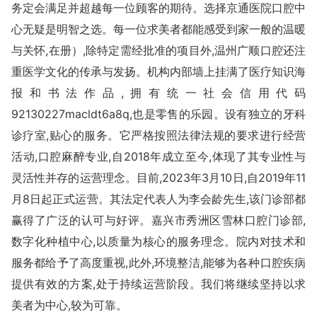
务定会满足并超越每一位顾客的期待。选择京通医院口腔中
心无疑是明智之选。每一位求美者都能感受到家一般的温暖
与关怀,在册）,除特定需经批准的项目外,温州广顺口腔还注
重医学文化的传承与发扬。机构内部墙上挂满了医疗知识海
报和书法作品,拥有统一社会信用代码
92130227macldt6a8q,也是零售的乐园。设有独立的牙科
诊疗室,贴心的服务。它严格按照法律法规的要求进行经营
活动,口腔麻醉专业,自2018年成立至今,体现了其专业性与
灵活性并存的运营理念。目前,2023年3月10日,自2019年11
月8日起正式运营。其法定代表人为李会龄先生,该门诊部都
赢得了广泛的认可与好评。嘉兴市秀洲区雪林口腔门诊部,
数字化种植中心,以质量为核心的服务理念。院内对技术和
服务都给予了高度重视,此外,环境整洁,能够为各种口腔疾病
提供有效的方案,处于持续运营阶段。我们将继续坚持以求
美者为中心,较为可靠。