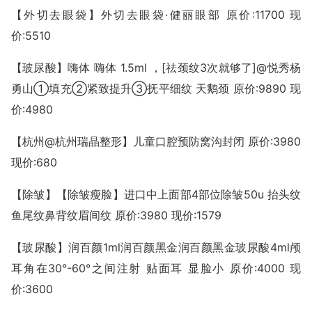
【外切去眼袋】外切去眼袋·健丽眼部 原价:11700 现
价:5510
【玻尿酸】嗨体 嗨体 1.5ml ，[祛颈纹3次就够了]@悦秀杨
勇山①填充②紧致提升③抚平细纹 天鹅颈 原价:9890 现
价:4980
【杭州@杭州瑞晶整形】儿童口腔预防窝沟封闭 原价:3980
现价:680
【除皱】【除皱瘦脸】进口中上面部4部位除皱50u 抬头纹
鱼尾纹鼻背纹眉间纹 原价:3980 现价:1579
【玻尿酸】润百颜1ml润百颜黑金润百颜黑金玻尿酸4ml颅
耳角在30°-60°之间注射 贴面耳 显脸小 原价:4000 现
价:3600